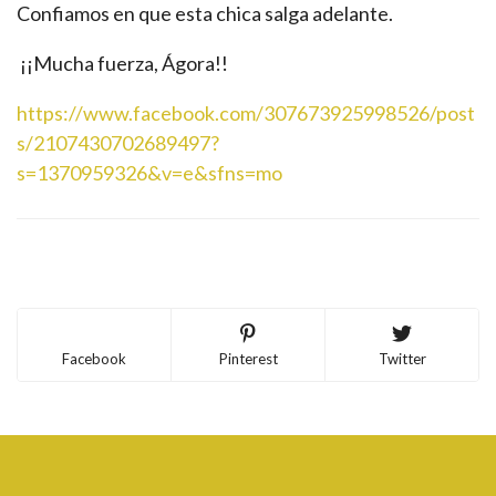
Confiamos en que esta chica salga adelante.
¡¡Mucha fuerza, Ágora!!
https://www.facebook.com/307673925998526/post
s/2107430702689497?
s=1370959326&v=e&sfns=mo
Facebook
Pinterest
Twitter