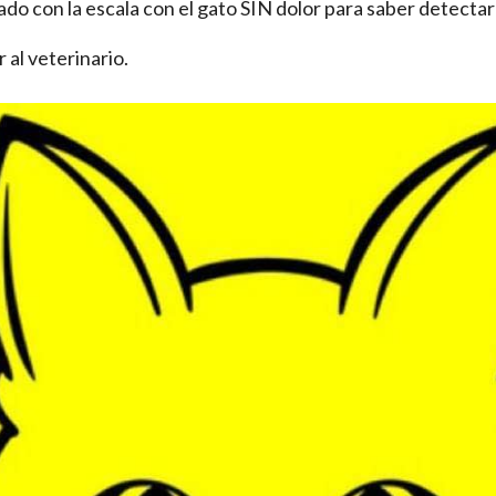
ado con la escala con el gato SIN dolor para saber detectar
al veterinario.