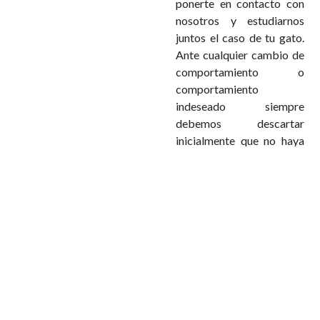
ponerte en contacto con
nosotros y estudiarnos
juntos el caso de tu gato.
Ante cualquier cambio de
comportamiento o
comportamiento
indeseado siempre
debemos descartar
inicialmente que no haya
ningún problema médico
que pueda estar causando
dolor o alteraciones en su
organismo. Te
indicaremos los pasos a
seguir y te ayudaremos a
entender a tu compañero
y a emprender medidas
para mejorar su condición,
su calidad de vida y el